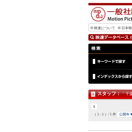
映連について
日本映
スタッフ
：
「 千
1
（ 1 - 1 ）/ 1 件
公開年