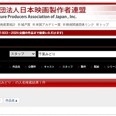
画産業統計
城戸賞
米国アカデミー賞
映画関連団体リンク
トップ
作品名
公開年
キャスト
スタッフ
製作
配給
シリー
葉みどり 」の人名検索結果 1 件
▼
作品名▲