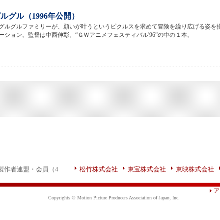
ルグル（1996年公開）
グルグルファミリーが、願いが叶うというピクルスを求めて冒険を繰り広げる姿を
ーション。監督は中西伸彰。“ＧＷアニメフェスティバル'96”の中の１本。
製作者連盟・会員（4
松竹株式会社
東宝株式会社
東映株式会社
ア
Copyrights © Motion Picture Producers Association of Japan, Inc.