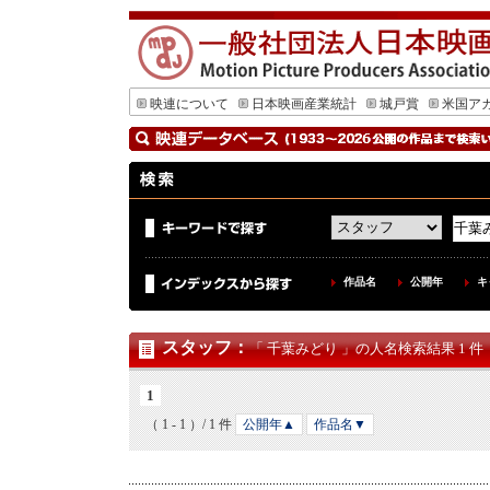
映連について
日本映画産業統計
城戸賞
米国ア
作品名
公開年
キ
スタッフ
：
「 千葉みどり 」の人名検索結果 1 件
1
（ 1 - 1 ）/ 1 件
公開年▲
作品名▼