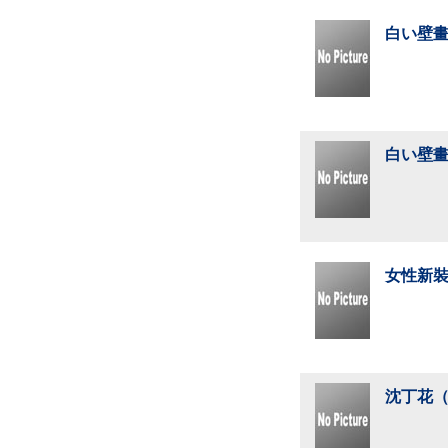
白い壁畫
白い壁畫
女性新裝
沈丁花（