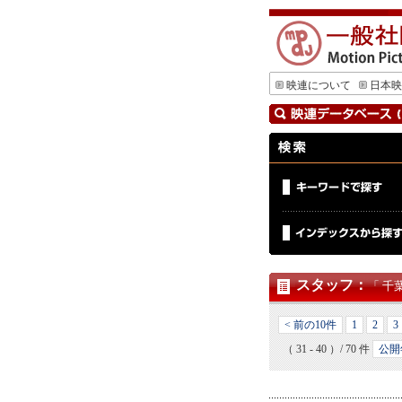
映連について
日本映
スタッフ
：
「 千
< 前の10件
1
2
3
（ 31 - 40 ）/ 70 件
公開