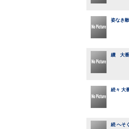
姿なき敵
續 大番
続々 大
続 へそ