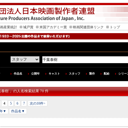
画産業統計
城戸賞
米国アカデミー賞
映画関連団体リンク
トップ
作品名
公開年
キャスト
スタッフ
製作
配給
シリー
葉泰樹 」の人名検索結果 70 件
4
5
6
7
次の10件>
年▼
作品名▼