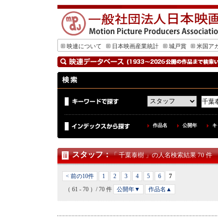
映連について
日本映画産業統計
城戸賞
米国ア
作品名
公開年
キ
スタッフ
：
「 千葉泰樹 」の人名検索結果 70 件
7
< 前の10件
1
2
3
4
5
6
（ 61 - 70 ）/ 70 件
公開年▼
作品名▲