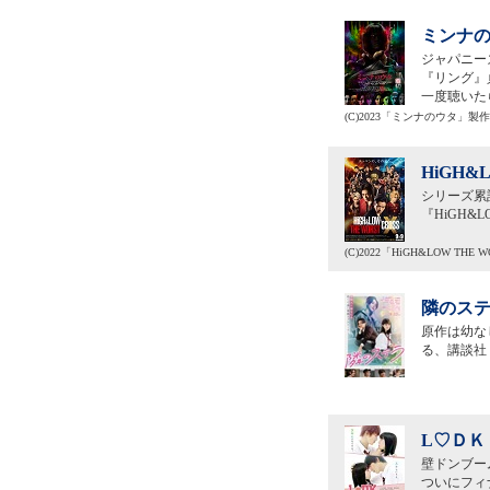
ミンナの
ジャパニー
『リング』
一度聴いた
(C)2023「ミンナのウタ」製
HiGH&
シリーズ累
『HiGH&
(C)2022「HiGH&LOW TH
隣のステ
原作は幼な
る、講談社
L♡ＤＫ
壁ドンブー
ついにフィ