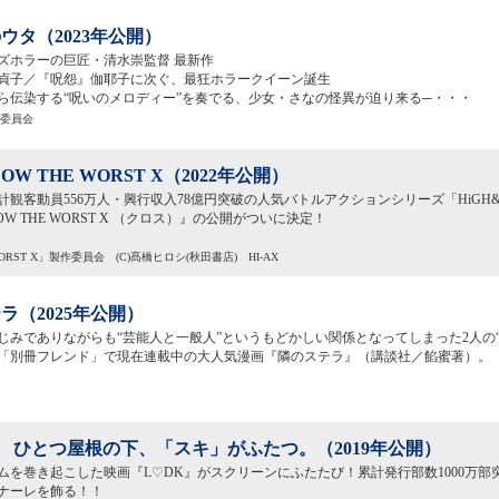
ウタ（2023年公開）
ズホラーの巨匠・清水崇監督 最新作
貞子／『呪怨』伽耶子に次ぐ、最狂ホラークイーン誕生
ら伝染する“呪いのメロディー”を奏でる、少女・さなの怪異が迫り来る─・・・
作委員会
LOW THE WORST X（2022年公開）
計観客動員556万人・興行収入78億円突破の人気バトルアクションシリーズ「HiGH
LOW THE WORST X （クロス）』の公開がついに決定！
E WORST X」製作委員会 (C)髙橋ヒロシ(秋田書店) HI-AX
ラ（2025年公開）
じみでありながらも“芸能人と一般人”というもどかしい関係となってしまった2人の
「別冊フレンド」で現在連載中の大人気漫画『隣のステラ』（講談社／餡蜜著）。 
 ひとつ屋根の下、「スキ」がふたつ。（2019年公開）
ムを巻き起こした映画『L♡DK』がスクリーンにふたたび！累計発行部数1000万部
ナーレを飾る！！