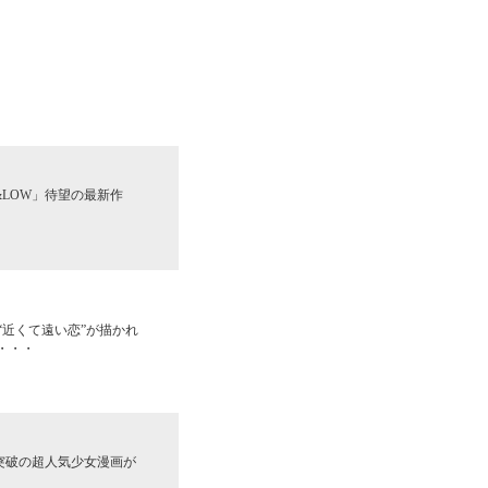
&LOW」待望の最新作
“近くて遠い恋”が描かれ
・・・
突破の超人気少女漫画が