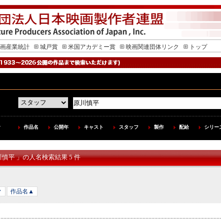
画産業統計
城戸賞
米国アカデミー賞
映画関連団体リンク
トップ
作品名
公開年
キャスト
スタッフ
製作
配給
シリー
川慎平 」の人名検索結果 5 件
▼
作品名▲