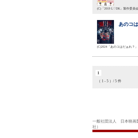
(C)「2019 L♡DK」製作委員
あのコは
(C)2024「あのコはだぁれ？
1
（ 1 - 5 ）/ 5 件
一般社団法人 日本映画
社）