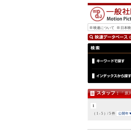
映連について
日本映
スタッフ
：
「 原
1
（ 1 - 5 ）/ 5 件
公開年