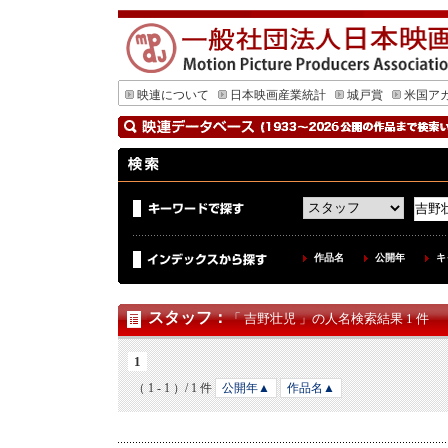
映連について
日本映画産業統計
城戸賞
米国ア
作品名
公開年
キ
スタッフ
：
「 吉野壮児 」の人名検索結果 1 件
1
（ 1 - 1 ）/ 1 件
公開年▲
作品名▲