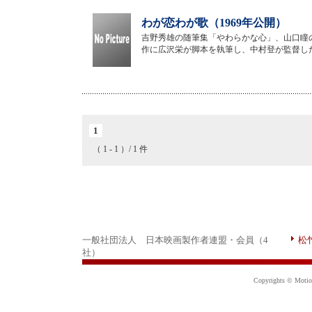
わが恋わが歌（1969年公開）
吉野秀雄の随筆集「やわらかな心」、山口瞳
作に広沢栄が脚本を執筆し、中村登が監督し
1
（ 1 - 1 ）/ 1 件
一般社団法人 日本映画製作者連盟・会員（4
松
社）
Copyrights © Motion 