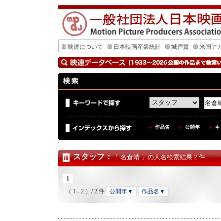
映連について
日本映画産業統計
城戸賞
米国ア
作品名
公開年
キ
スタッフ
：
「 名倉靖 」の人名検索結果 2 件
1
（ 1 - 2 ）/ 2 件
公開年▼
作品名▼