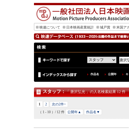
映連について
日本映画産業統計
城戸賞
米国ア
作品名
公開年
キ
スタッフ
：
「 唐沢弘光 」の人名検索結果 12 件
1
2
次の2件>
（ 1 - 10 ）/ 12 件
公開年▲
作品名▼