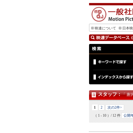
映連について
日本映
スタッフ
：
「 唐
1
2
次の2件>
（ 1 - 10 ）/ 12 件
公開