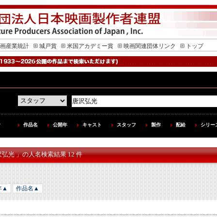
画産業統計
城戸賞
米国アカデミー賞
映画関連団体リンク
トップ
作品名
公開年
キャスト
スタッフ
製作
配給
シリー
沢弘光 」の人名検索結果 12 件
年▲
作品名▲