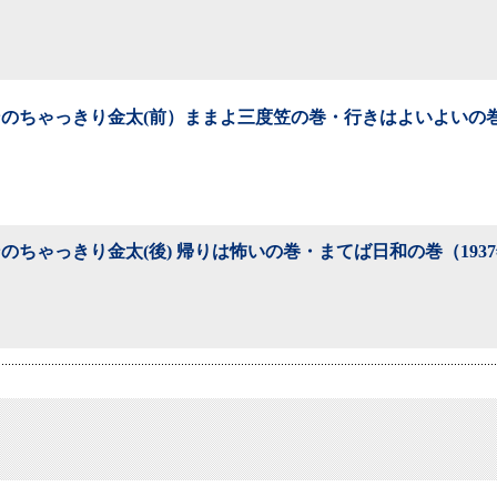
のちゃっきり金太(前）ままよ三度笠の巻・行きはよいよいの巻（
のちゃっきり金太(後) 帰りは怖いの巻・まてば日和の巻（193