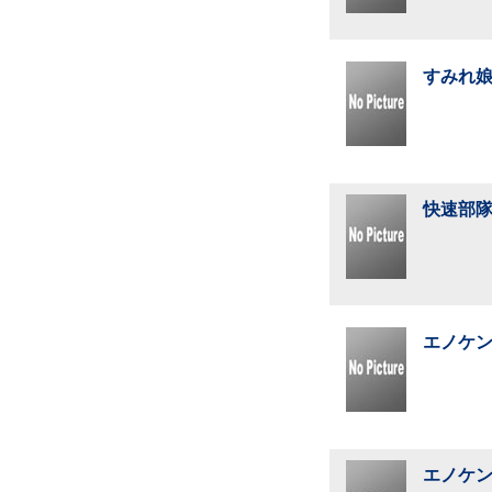
すみれ娘
快速部隊
エノケン
エノケン