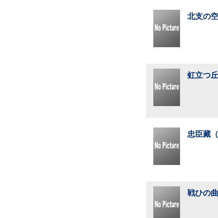
北支の空
虹立つ丘
忠臣藏（
戦ひの曲