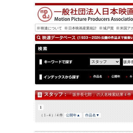
映連について
日本映画産業統計
城戸賞
米国ア
作品名
公開年
キ
スタッフ
：
「 坂井長七郎 」の人名検索結果 4 件
1
（ 1 - 4 ）/ 4 件
公開年▲
作品名▼