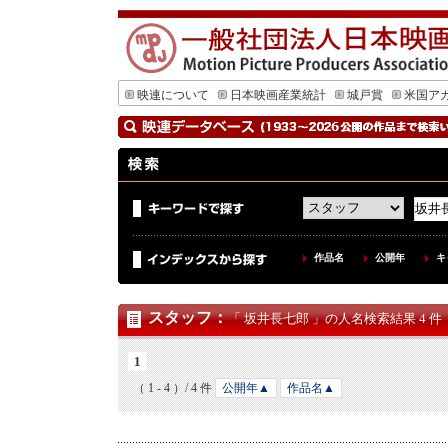
映連について
日本映画産業統計
城戸賞
米国ア
作品名
公開年
キ
スタッフ
：
「 坂井長七郎 」の人名検索結果 4 件
1
（ 1 - 4 ）/ 4 件
公開年▲
作品名▲