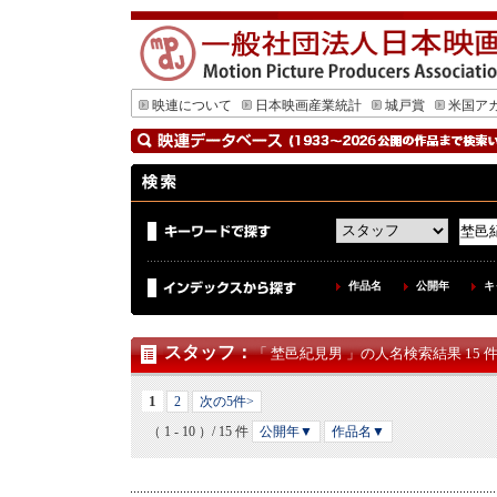
映連について
日本映画産業統計
城戸賞
米国ア
作品名
公開年
キ
スタッフ
：
「 埜邑紀見男 」の人名検索結果 15 
1
2
次の5件>
（ 1 - 10 ）/ 15 件
公開年▼
作品名▼