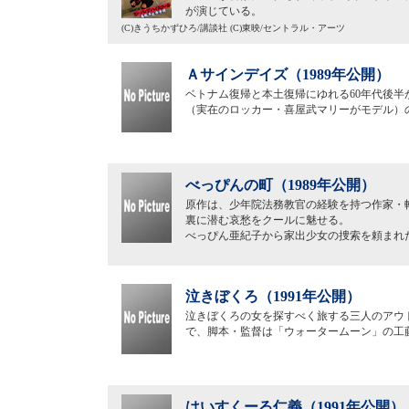
が演じている。
(C)きうちかずひろ/講談社 (C)東映/セントラル・アーツ
Ａサインデイズ（1989年公開）
ベトナム復帰と本土復帰にゆれる60年代後半
（実在のロッカー・喜屋武マリーがモデル）
べっぴんの町（1989年公開）
原作は、少年院法務教官の経験を持つ作家・
裏に潜む哀愁をクールに魅せる。
べっぴん亜紀子から家出少女の捜索を頼まれ
泣きぼくろ（1991年公開）
泣きぼくろの女を探すべく旅する三人のアウ
で、脚本・監督は「ウォータームーン」の工
はいすくーる仁義（1991年公開）