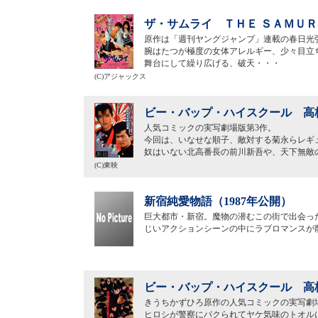
ザ・サムライ ＴＨＥ ＳＡＭＵＲＡ
原作は「週刊ヤングジャンプ」連載の春日光
腕はたつが極度の女体アレルギー、少々目立
舞台にして繰り広げる、破天・・・
(C)アジャックス
ビー・バップ・ハイスクール 高校
人気コミックの実写劇場版第3作。
今回は、いなせな順子、敵対する菊永らレギ
奴はいない北高番長の前川新吾や、天下無敵
(C)東映
新宿純愛物語（1987年公開）
巨大都市・新宿。魔物の潜むこの街で出会っ
じいアクションシーンの中にラブロマンスが
ビー・バップ・ハイスクール 高校
きうちかずひろ原作の人気コミックの実写劇
ヒロシが警察にパクられてヤケ気味のトオル