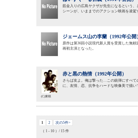
筋金入りの広島ヤクザが先生になるという、
シーンが、いままでのアクション映画を凌駕
ジェームス山の李蘭（1992年公開
原作は第36回小説現代新人賞を受賞した無
画初主演となった。
赤と黒の熱情（1992年公開）
さらば友よ。俺は撃った…この銃弾にすべての
に、友情、恋、抗争をハードな映像美で描い
(C)東映
1
2
次の5件>
（ 1 - 10 ）/ 15 件