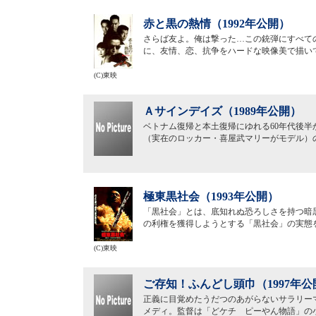
赤と黒の熱情（1992年公開）
さらば友よ。俺は撃った…この銃弾にすべての
に、友情、恋、抗争をハードな映像美で描い
(C)東映
Ａサインデイズ（1989年公開）
ベトナム復帰と本土復帰にゆれる60年代後半
（実在のロッカー・喜屋武マリーがモデル）
極東黒社会（1993年公開）
「黒社会」とは、底知れぬ恐ろしさを持つ暗
の利権を獲得しようとする「黒社会」の実態
(C)東映
ご存知！ふんどし頭巾（1997年公
正義に目覚めたうだつのあがらないサラリー
メディ。監督は「どケチ ピーやん物語」の