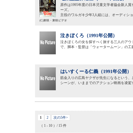
原作は1995年度の日本児童文学者協会新人
ーズ。
主役のワルガキ少年3人組には、オーディシ
(C)東映・東映ビデオ
泣きぼくろ（1991年公開）
泣きぼくろの女を探すべく旅する三人のアウ
で、脚本・監督は「ウォータームーン」の工
はいすくーる仁義（1991年公開）
筋金入りの広島ヤクザが先生になるという、
シーンが、いままでのアクション映画を凌駕
1
2
次の5件>
（ 1 - 10 ）/ 15 件