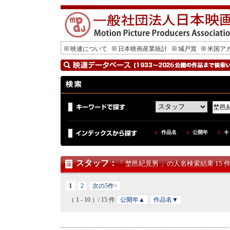
映連について
日本映画産業統計
城戸賞
米国ア
作品名
公開年
キ
スタッフ
：
「 埜邑紀見男 」の人名検索結果 15 
1
2
次の5件>
（ 1 - 10 ）/ 15 件
公開年▲
作品名▼