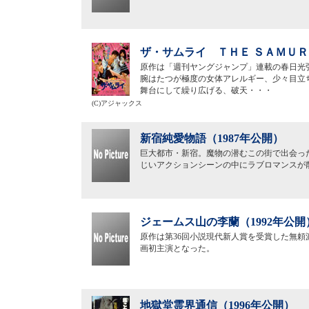
ザ・サムライ ＴＨＥ ＳＡＭＵＲＡ
原作は「週刊ヤングジャンプ」連載の春日光
腕はたつが極度の女体アレルギー、少々目立
舞台にして繰り広げる、破天・・・
(C)アジャックス
新宿純愛物語（1987年公開）
巨大都市・新宿。魔物の潜むこの街で出会っ
じいアクションシーンの中にラブロマンスが
ジェームス山の李蘭（1992年公開
原作は第36回小説現代新人賞を受賞した無
画初主演となった。
地獄堂霊界通信（1996年公開）