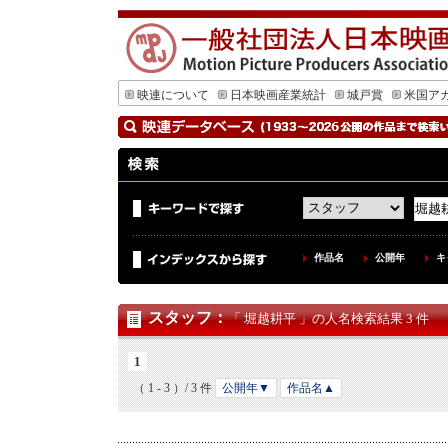
映連について
日本映画産業統計
城戸賞
米国ア
作品名
公開年
キ
スタッフ
：
「 堀越耕平 」の人名検索結果 3 件
1
（ 1 - 3 ）/ 3 件
公開年▼
作品名▲