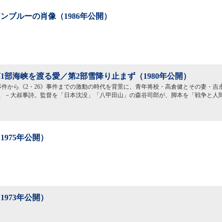
ンブルーの肖像（1986年公開）
1部海峡を渡る愛／第2部雪降り止まず（1980年公開）
》事件から《2・26》事件までの激動の時代を背景に、青年将校・高倉健とその妻・吉
、－大叔事詩。監督を「日本沈没」「八甲田山」の森谷司郎が、脚本を「戦争と人
1975年公開）
1973年公開）