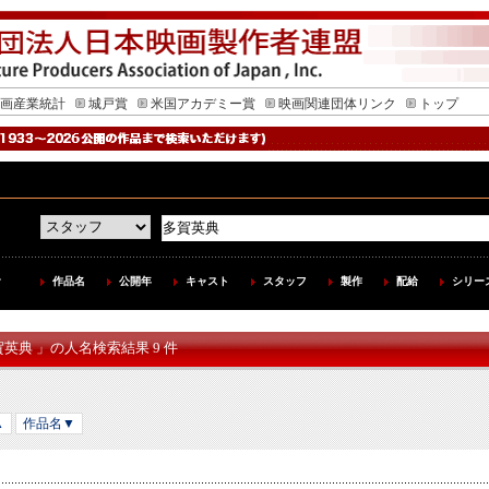
画産業統計
城戸賞
米国アカデミー賞
映画関連団体リンク
トップ
作品名
公開年
キャスト
スタッフ
製作
配給
シリー
賀英典 」の人名検索結果 9 件
▲
作品名▼