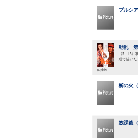
プルシア
動乱 第
《5・15
成で描いた
(C)東映
櫛の火（
放課後（