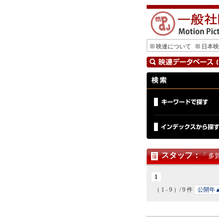
映連について
日本映
スタッフ
：
「 多
1
（ 1 - 9 ）/ 9 件
公開年