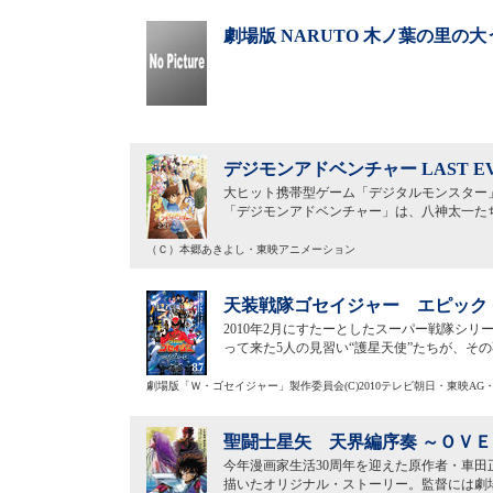
劇場版 NARUTO 木ノ葉の里の大
デジモンアドベンチャー LAST EV
大ヒット携帯型ゲーム「デジタルモンスター」
「デジモンアドベンチャー」は、八神太一た
（Ｃ）本郷あきよし・東映アニメーション
天装戦隊ゴセイジャー エピック 
2010年2月にすたーとしたスーパー戦隊シリ
って来た5人の見習い“護星天使”たちが、そ
劇場版「Ｗ・ゴセイジャー」製作委員会(C)2010テレビ朝日・東映AG
聖闘士星矢 天界編序奏 ～ＯＶＥ
今年漫画家生活30周年を迎えた原作者・車田
描いたオリジナル・ストーリー。監督には劇