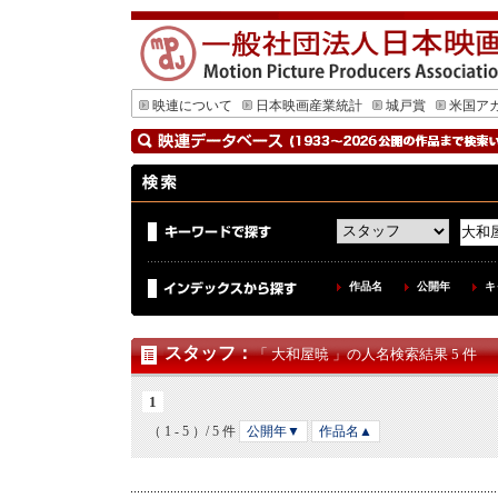
映連について
日本映画産業統計
城戸賞
米国ア
作品名
公開年
キ
スタッフ
：
「 大和屋暁 」の人名検索結果 5 件
1
（ 1 - 5 ）/ 5 件
公開年▼
作品名▲