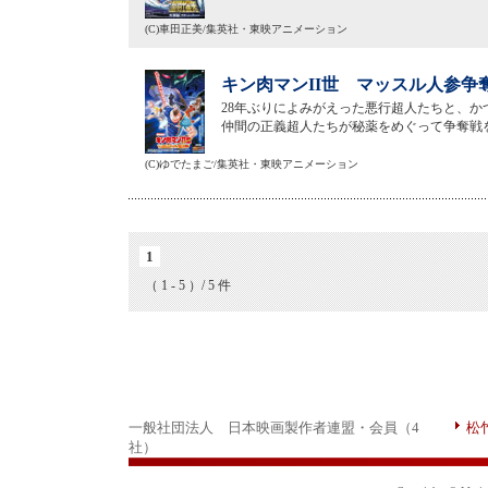
(C)車田正美/集英社・東映アニメーション
キン肉マンII世 マッスル人参争奪
28年ぶりによみがえった悪行超人たちと、
仲間の正義超人たちが秘薬をめぐって争奪戦
(C)ゆでたまご/集英社・東映アニメーション
1
（ 1 - 5 ）/ 5 件
一般社団法人 日本映画製作者連盟・会員（4
松
社）