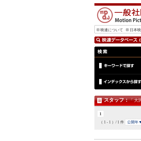
映連について
日本映
スタッフ
：
「 大
1
（ 1 - 1 ）/ 1 件
公開年