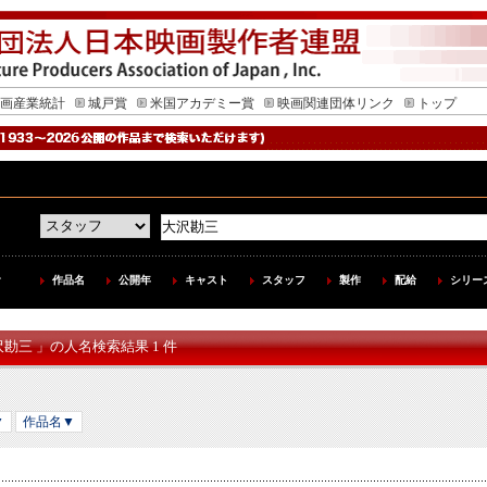
画産業統計
城戸賞
米国アカデミー賞
映画関連団体リンク
トップ
作品名
公開年
キャスト
スタッフ
製作
配給
シリー
沢勘三 」の人名検索結果 1 件
▼
作品名▼