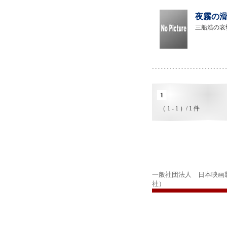
夜霧の滑
三船浩の哀
1
（ 1 - 1 ）/ 1 件
一般社団法人 日本映画
社）