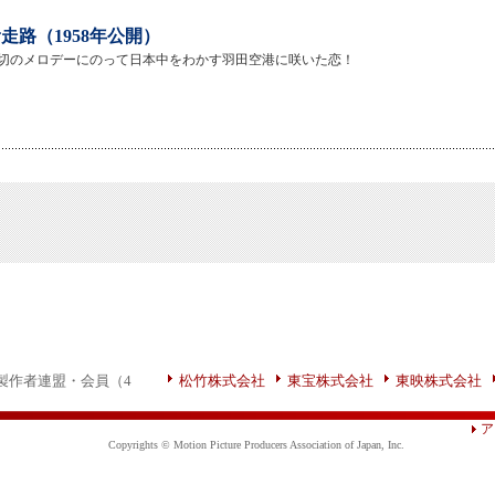
走路（1958年公開）
切のメロデーにのって日本中をわかす羽田空港に咲いた恋！
製作者連盟・会員（4
松竹株式会社
東宝株式会社
東映株式会社
ア
Copyrights © Motion Picture Producers Association of Japan, Inc.