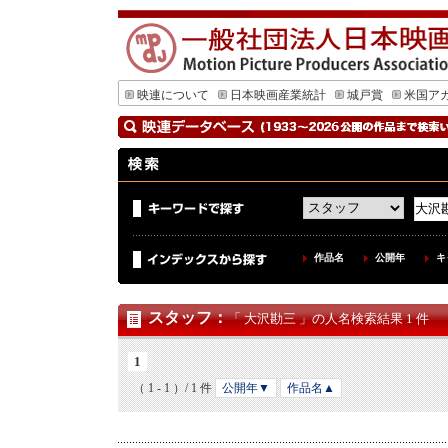
映連について
日本映画産業統計
城戸賞
米国ア
作品名
公開年
キ
スタッフ
：
「 大沢勘三 」の人名検索結果 1 件
1
（ 1 - 1 ）/ 1 件
公開年▼
作品名▲