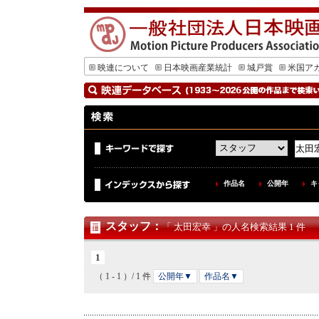
映連について
日本映画産業統計
城戸賞
米国ア
作品名
公開年
キ
スタッフ
：
「 太田宏幸 」の人名検索結果 1 件
1
（ 1 - 1 ）/ 1 件
公開年▼
作品名▼