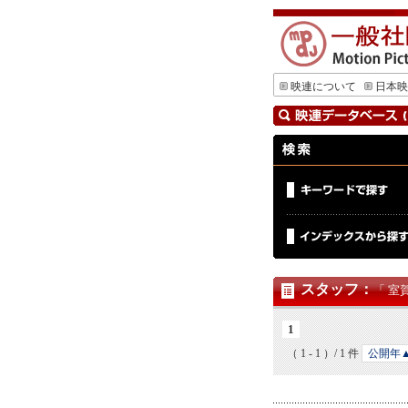
映連について
日本映
スタッフ
：
「 室
1
（ 1 - 1 ）/ 1 件
公開年