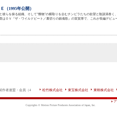
Ｅ（1995年公開）
と彼らを操る組織、そして“獲物”の横取りを企むチンピラたちの欲望と陰謀渦巻く
督はＯＶ『ザ・ワイルドビート／裏切りの鎮魂歌』の室賀厚で、これが長編デビュ
製作者連盟・会員（4
松竹株式会社
東宝株式会社
東映株式会社
ア
Copyrights © Motion Picture Producers Association of Japan, Inc.