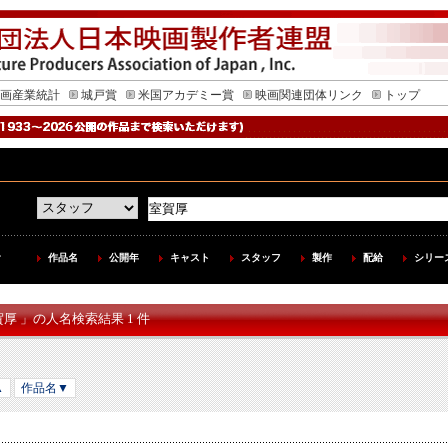
画産業統計
城戸賞
米国アカデミー賞
映画関連団体リンク
トップ
作品名
公開年
キャスト
スタッフ
製作
配給
シリー
賀厚 」の人名検索結果 1 件
▲
作品名▼