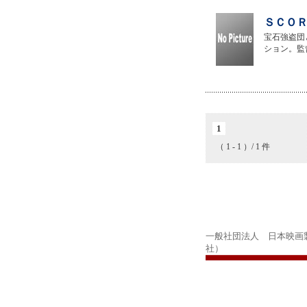
ＳＣＯＲ
宝石強盗団
ション。監
1
（ 1 - 1 ）/ 1 件
一般社団法人 日本映画
社）