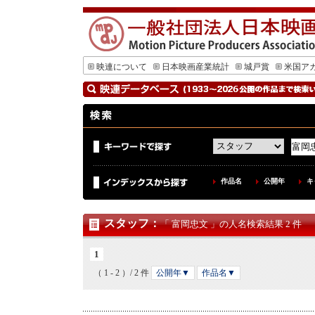
映連について
日本映画産業統計
城戸賞
米国ア
作品名
公開年
キ
スタッフ
：
「 富岡忠文 」の人名検索結果 2 件
1
（ 1 - 2 ）/ 2 件
公開年▼
作品名▼