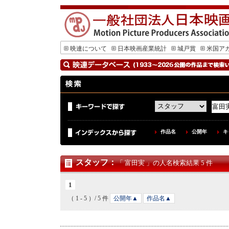
映連について
日本映画産業統計
城戸賞
米国ア
作品名
公開年
キ
スタッフ
：
「 富田実 」の人名検索結果 5 件
1
（ 1 - 5 ）/ 5 件
公開年▲
作品名▲