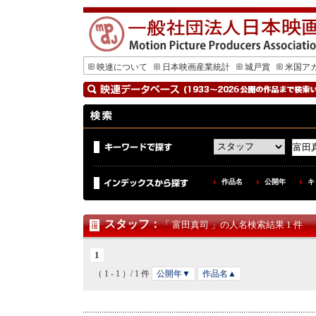
映連について
日本映画産業統計
城戸賞
米国ア
作品名
公開年
キ
スタッフ
：
「 富田真司 」の人名検索結果 1 件
1
（ 1 - 1 ）/ 1 件
公開年▼
作品名▲