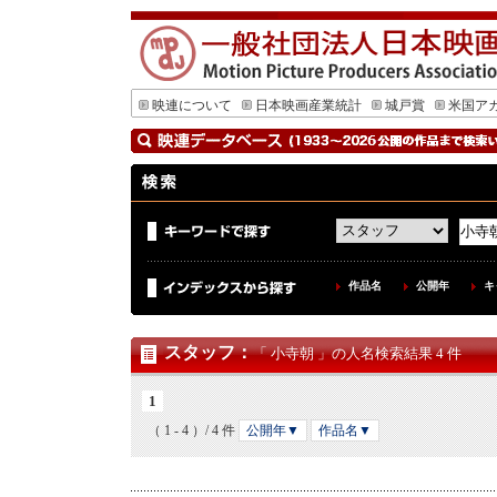
映連について
日本映画産業統計
城戸賞
米国ア
作品名
公開年
キ
スタッフ
：
「 小寺朝 」の人名検索結果 4 件
1
（ 1 - 4 ）/ 4 件
公開年▼
作品名▼