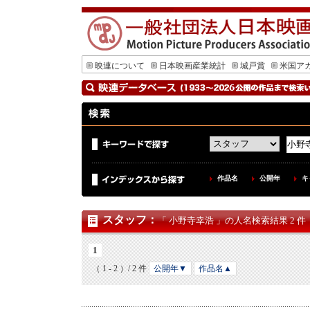
映連について
日本映画産業統計
城戸賞
米国ア
作品名
公開年
キ
スタッフ
：
「 小野寺幸浩 」の人名検索結果 2 件
1
（ 1 - 2 ）/ 2 件
公開年▼
作品名▲