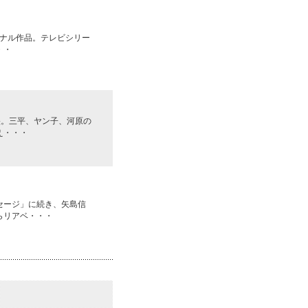
ジナル作品。テレビシリー
・・
映。三平、ヤン子、河原の
え・・・
セージ」に続き、矢島信
らリアベ・・・