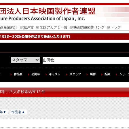
画産業統計
城戸賞
米国アカデミー賞
映画関連団体リンク
トップ
作品名
公開年
キャスト
スタッフ
製作
配給
シリー
田稔 」の人名検索結果 13 件
年▼
作品名▲