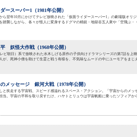
ダースーパー1（1981年公開）
10月から翌年10月にかけてテレビ放映された「仮面ライダースーパー1」の劇場版オリ
を踏襲しながら、各々が怪人に変身するドグマの精鋭・地獄谷五人衆や「空飛ぶ・
平 妖怪大作戦（1968年公開）
:テレビ朝日）系で放映された水木しげる原作の子供向けドラマシリーズの第7話を上
人が、死神小僧を助けて生霊と戦う有様を、不気味なムードの中にユーモアをまじ
のメッセージ 銀河大戦（1978年公開）
しと疾走する宇宙戦、スピード感溢れるスペース・アクション。「宇宙からのメッ
担当。宇宙の平和を取り戻すたけ、ハヤトとリュウは宇宙帆船に乗ったソフィアか