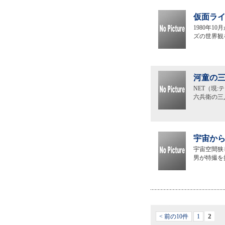
仮面ライ
1980年
ズの世界観
河童の三
NET（現
六兵衛の三
宇宙から
宇宙空間狭
男が特撮を
2
< 前の10件
1