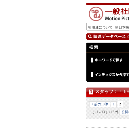
映連について
日本映
スタッフ
：
「 山
2
< 前の10件
1
（ 11 - 13 ）/ 13 件
公開