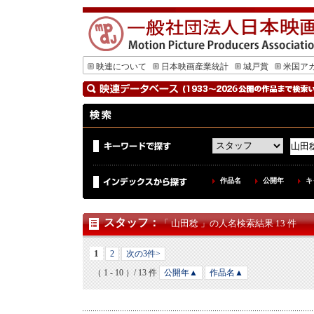
映連について
日本映画産業統計
城戸賞
米国ア
作品名
公開年
キ
スタッフ
：
「 山田稔 」の人名検索結果 13 件
1
2
次の3件>
（ 1 - 10 ）/ 13 件
公開年▲
作品名▲