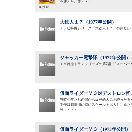
を迎えた。改・・・
(C)東映
大鉄人１７（1977年公開）
テレビ特撮シリーズ「大鉄人１７」の第1話・
ジャッカー電撃隊（1977年公開）
ＴＶ特撮ドラマシリーズの第7話「8スーパー
仮面ライダーＶ３対デストロン怪人
当時少年たちの間から爆発的人気を誇った石
本作は劇場用に特にスケールを拡大し、新た
号、・・・
仮面ライダーＶ３（1973年公開）