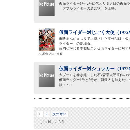
仮面ライダー1号･2号に代わり３人目の仮面
「ダブルライダーの遺言状」を上映。
仮面ライダー対じごく大使（197
東映まんがまつりで上映された本作品は「仮
ライダー」の劇場版。
藤岡弘演じる本郷猛こと仮面ライダーに対す
(C)石森プロ・東映
仮面ライダー対ショッカー（197
大ブームを巻き起こした石ﾉ森章太郎原作の
仮面ライダー1号と2号が、新怪人を加えた
は・・・
1
2
次の3件>
（ 1 - 10 ）/ 13 件