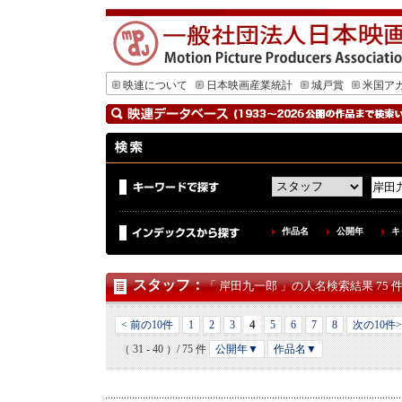
映連について
日本映画産業統計
城戸賞
米国ア
作品名
公開年
キ
スタッフ
：
「 岸田九一郎 」の人名検索結果 75 
4
< 前の10件
1
2
3
5
6
7
8
次の10件>
（ 31 - 40 ）/ 75 件
公開年▼
作品名▼