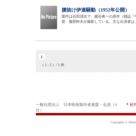
腰抜け伊達騒動（1952年公開）
製作は石田清吉で、巖谷眞一の原作（雑誌『
督、服部幹夫が撮影している。主な出演者は
1
（ 1 - 1 ）/ 1 件
一般社団法人 日本映画製作者連盟・会員（4
松
社）
Copyrights © Motion 