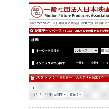
映連について
日本映画産業統計
城戸賞
米国ア
作品名
公開年
キ
スタッフ
：
「 巌谷真一 」の人名検索結果 1 件
1
（ 1 - 1 ）/ 1 件
公開年▲
作品名▼