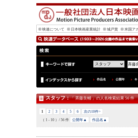
映連について
日本映画産業統計
城戸賞
米国ア
作品名
公開年
キ
スタッフ
：
「 斉藤良輔 」の人名検索結果 56 件
1
2
3
4
5
6
次の10件>
（ 1 - 10 ）/ 56 件
公開年▲
作品名▲