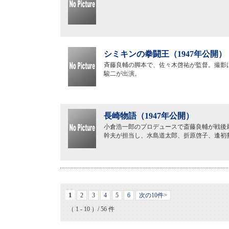
シミキンの拳闘王（1947年公開）
斉藤良輔の脚本で、佐々木啓祐が監督。撮影
駿二が出演。
長崎物語（1947年公開）
小倉浩一郎のプロデュースで斎藤良輔が戦後
幹夫が担当し、水島道太郎、折原啓子、逢初
1
2
3
4
5
6
次の10件>
（ 1 - 10 ）/ 56 件