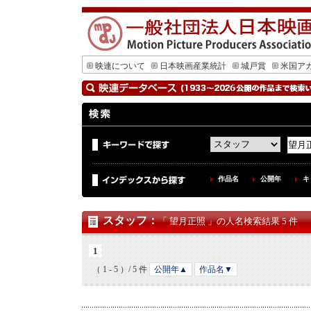
映連について
日本映画産業統計
城戸賞
米国ア
作品名
公開年
キ
スタッフ
：
「 望月正照 」の人名検索結果 5 件
1
（ 1 - 5 ）/ 5 件
公開年▲
作品名▼