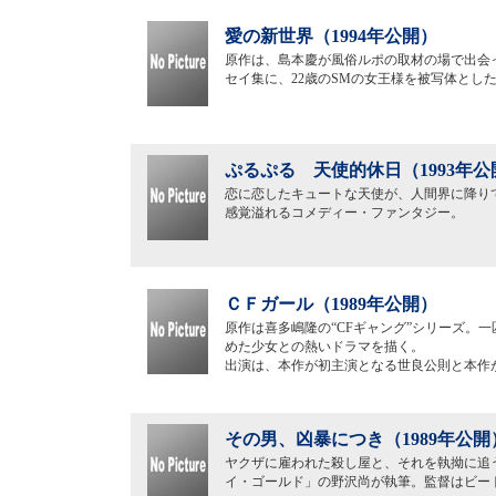
愛の新世界（1994年公開）
原作は、島本慶が風俗ルポの取材の場で出会
セイ集に、22歳のSMの女王様を被写体とし
ぷるぷる 天使的休日（1993年公
恋に恋したキュートな天使が、人間界に降り
感覚溢れるコメディー・ファンタジー。
ＣＦガール（1989年公開）
原作は喜多嶋隆の“CFギャング”シリーズ。
めた少女との熱いドラマを描く。
出演は、本作が初主演となる世良公則と本作
その男、凶暴につき（1989年公開
ヤクザに雇われた殺し屋と、それを執拗に追
イ・ゴールド」の野沢尚が執筆。監督はビー