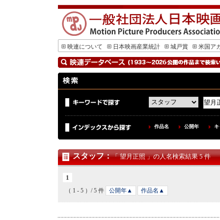
映連について
日本映画産業統計
城戸賞
米国ア
作品名
公開年
キ
スタッフ
：
「 望月正照 」の人名検索結果 5 件
1
（ 1 - 5 ）/ 5 件
公開年▲
作品名▲