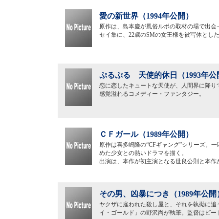
愛の新世界（1994年公開）
原作は、島本慶が風俗ルポの取材の場で出会
セイ集に、22歳のSMの女王様を被写体とし
ぷるぷる 天使的休日（1993年公
恋に恋したキュートな天使が、人間界に降り
感覚溢れるコメディー・ファンタジー。
ＣＦガール（1989年公開）
原作は喜多嶋隆の“CFギャング”シリーズ。
めた少女との熱いドラマを描く。
出演は、本作が初主演となる世良公則と本作
その男、凶暴につき（1989年公開
ヤクザに雇われた殺し屋と、それを執拗に追
イ・ゴールド」の野沢尚が執筆。監督はビー