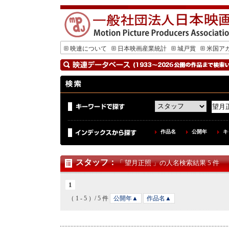
映連について
日本映画産業統計
城戸賞
米国ア
作品名
公開年
キ
スタッフ
：
「 望月正照 」の人名検索結果 5 件
1
（ 1 - 5 ）/ 5 件
公開年▲
作品名▲