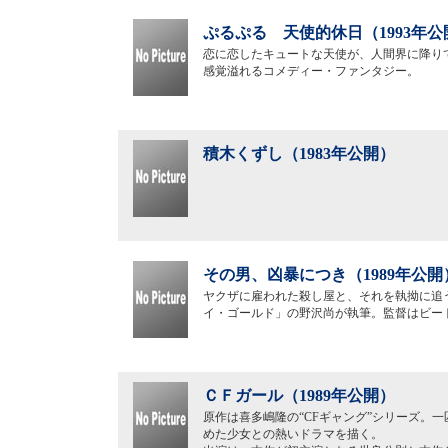
ぷるぷる 天使的休日（1993年公
恋に恋したキュートな天使が、人間界に降り
感覚溢れるコメディー・ファンタジー。
積木くずし（1983年公開）
その男、凶暴につき（1989年公開
ヤクザに雇われた殺し屋と、それを執拗に追
イ・ゴールド」の野沢尚が執筆。監督はビー
ＣＦガール（1989年公開）
原作は喜多嶋隆の“CFギャング”シリーズ。
めた少女との熱いドラマを描く。