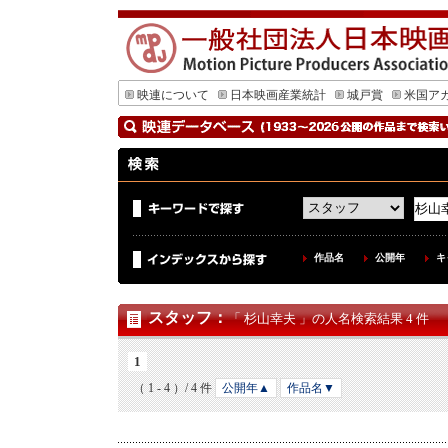
映連について
日本映画産業統計
城戸賞
米国ア
作品名
公開年
キ
スタッフ
：
「 杉山幸夫 」の人名検索結果 4 件
1
（ 1 - 4 ）/ 4 件
公開年▲
作品名▼