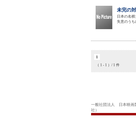
未完の対
日本の名棋
失意のうち
1
（ 1 - 1 ）/ 1 件
一般社団法人 日本映画
社）