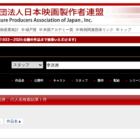
画産業統計
城戸賞
米国アカデミー賞
映画関連団体リンク
トップ
作品名
公開年
キャスト
スタッフ
製作
配給
シリー
洪洲 」の人名検索結果 1 件
▲
作品名▲