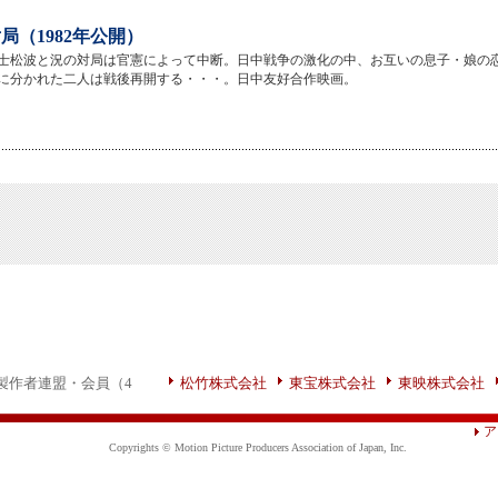
局（1982年公開）
士松波と況の対局は官憲によって中断。日中戦争の激化の中、お互いの息子・娘の
に分かれた二人は戦後再開する・・・。日中友好合作映画。
製作者連盟・会員（4
松竹株式会社
東宝株式会社
東映株式会社
ア
Copyrights © Motion Picture Producers Association of Japan, Inc.