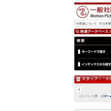
映連について
日本映
スタッフ
：
「 李
1
（ 1 - 1 ）/ 1 件
公開年