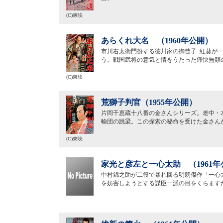
(C)東映
あらくれ大名 （1960年公開）
市川右太衛門扮する徳川家の御曹子･紅葵が
う。戦国武将の意気と情をうたった痛快無類
(C)東映
荒獅子判官（1955年公開）
片岡千恵蔵十八番の金さんシリーズ。老中・
輸団の跳梁。この探索の秘命を受けた金さん
(C)東映
家光と彦左と一心太助 （1961年
中村錦之助が二役で暴れ回る明朗傑作「一心
を妨害しようとする謀臣一派の目をくらます