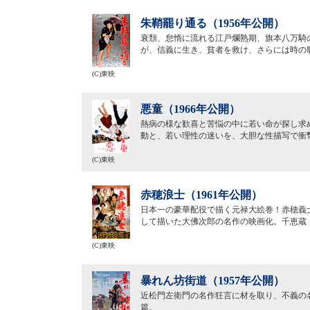
朱鞘罷り通る（1956年公開）
衰頽、怠惰に流れる江戸爛熟期、旗本八万騎
が、信義に生き、貧者を救け、さらには時の
(C)東映
悪童（1966年公開）
熱病の様な歓喜と苦悩の中に若い命が探し求
動と、若い理性の迷いを、大胆な性描写で衝
(C)東映
赤穂浪士（1961年公開）
日本一の豪華配役で描く元禄大絵巻！赤穂義
して描いた大佛次郎の名作の映画化。千恵蔵
(C)東映
暴れん坊街道（1957年公開）
近松門左衛門の名作狂言に材を取り、不義の
篇。