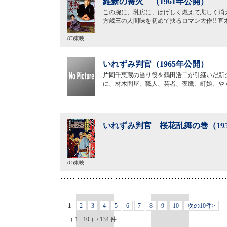
維新の篝火 （1961年公開）
この腕に、乳房に、はげしく燃えて悲しく消え
方歳三の人間味を初めて抉るロマン大作!! 
(C)東映
いれずみ判官（1965年公開）
片岡千恵蔵の当り役を鶴田浩二が引継いだ新
に、材木問屋、職人、芸者、夜鷹、町娘、や
いれずみ判官 桜花乱舞の巻（19
(C)東映
1
2
3
4
5
6
7
8
9
10
次の10件>
（ 1 - 10 ）/ 134 件