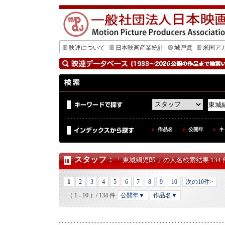
映連について
日本映画産業統計
城戸賞
米国ア
作品名
公開年
キ
スタッフ
：
「 東城絹児郎 」の人名検索結果 134 
1
2
3
4
5
6
7
8
9
10
次の10件>
（ 1 - 10 ）/ 134 件
公開年▼
作品名▼