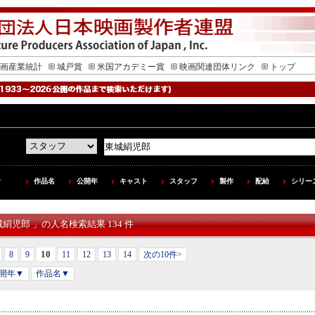
画産業統計
城戸賞
米国アカデミー賞
映画関連団体リンク
トップ
作品名
公開年
キャスト
スタッフ
製作
配給
シリー
城絹児郎 」の人名検索結果 134 件
10
8
9
11
12
13
14
次の10件>
開年▼
作品名▼