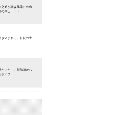
休之助が陰謀暴露に奔命
陽の剣士・・・
巻き込まれる。任侠の士
男がいた…。川船頭から
任侠アク・・・