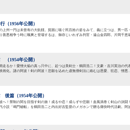
行（1956年公開）
の上州一円は未曾有の大飢饉。貧困に喘ぐ民百姓の姿をみて、義に立つは、男一匹
り善悪相争う時に颯爽と登場するは、御存じいれずみ判官・遠山金四郎。片岡千恵
 （1954年公開）
鞘走るか！愛憎火焔の真っ只中に、起つは美剣士・鶴田浩二！文豪・吉川英治の代
映画化。謎の阿波！剣の阿波！悲願を込めた虚無僧剣法に絡むは恩愛、狂恋、憎悪
 後篇（1954年公開）
波へ！禁制の関を目指す剣の旅！成るや恋！成らずや悲願！血風渦巻く剣山の決闘
代小説「鳴門秘帖」を鶴田浩二と内出好吉監督のメガホンで贈る痛快時代活劇。阿