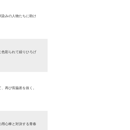
馴染みの人物たちに助け
に色彩られて繰りひろげ
て、再び長脇差を抜く。
の用心棒と対決する青春