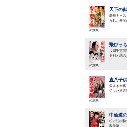
天下の御
豪華キャス
られ、幕閣
(C)東映
飛びっち
片岡千恵蔵
る剣と恋の
(C)東映
直八子供
愛する女房
切々たる哀
(C)東映
中仙道の
松方弘樹扮
股旅篇。