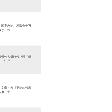
・国定忠治。埋蔵金十万
蔵が二役・・・
表傑作人気時代小説「鳴
…。江戸・・・
！文豪・吉川英治の代表
波藩二十・・・