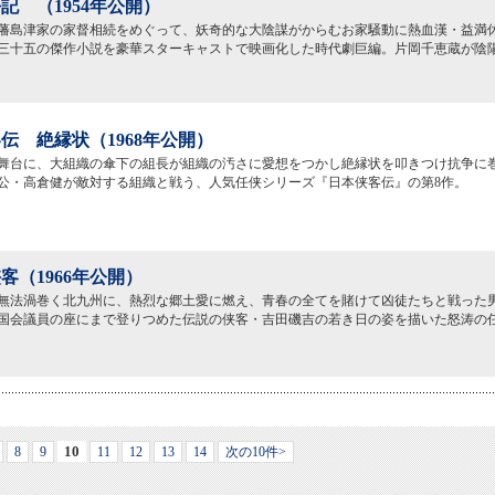
記 （1954年公開）
藩島津家の家督相続をめぐって、妖奇的な大陰謀がからむお家騒動に熱血漢・益満
三十五の傑作小説を豪華スターキャストで映画化した時代劇巨編。片岡千恵蔵が陰
伝 絶縁状（1968年公開）
舞台に、大組織の傘下の組長が組織の汚さに愛想をつかし絶縁状を叩きつけ抗争に
公・高倉健が敵対する組織と戦う、人気任侠シリーズ『日本侠客伝』の第8作。
客（1966年公開）
無法渦巻く北九州に、熱烈な郷土愛に燃え、青春の全てを賭けて凶徒たちと戦った
国会議員の座にまで登りつめた伝説の侠客・吉田磯吉の若き日の姿を描いた怒涛の
10
8
9
11
12
13
14
次の10件>