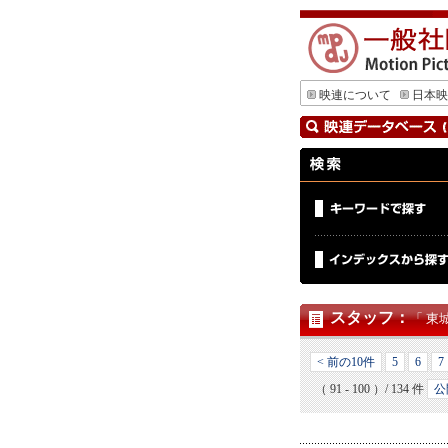
映連について
日本映
スタッフ
：
「 東
< 前の10件
5
6
7
（ 91 - 100 ）/ 134 件
公