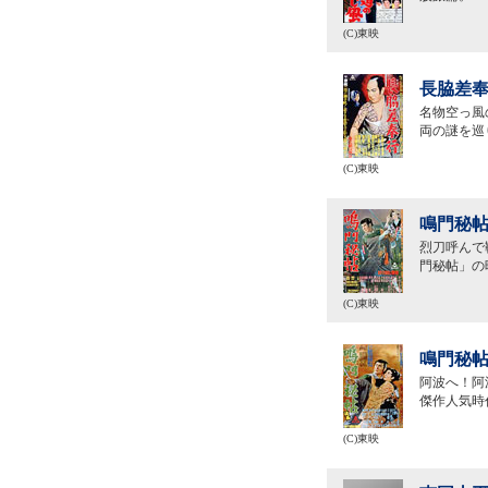
(C)東映
長脇差奉
名物空っ風
両の謎を巡
(C)東映
鳴門秘帖
烈刀呼んで
門秘帖」の
(C)東映
鳴門秘帖
阿波へ！阿
傑作人気時
(C)東映