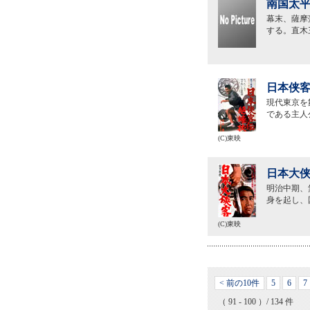
南国太平
幕末、薩摩
する。直木
日本侠客
現代東京を
である主人
(C)東映
日本大侠
明治中期、
身を起し、
(C)東映
< 前の10件
5
6
7
（ 91 - 100 ）/ 134 件