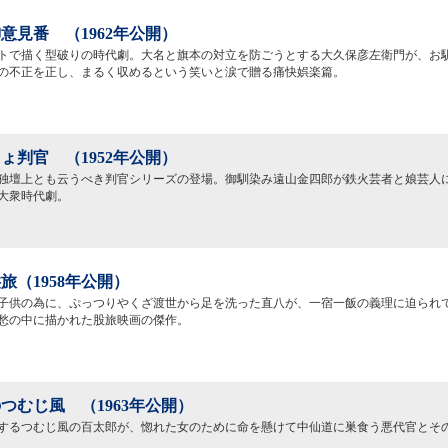
意見番 （1962年公開）
トで描く型破りの時代劇。大名と旗本の対立を防ごうとする大久保彦左衛門が、お
の不正を正し、まるく収めるという笑いと涙で贈る痛快娯楽篇。
ょ判官 （1952年公開）
独壇上とも云うべき判官シリーズの登場。御馴染み遠山金四郎が鉄火芸者と娘芸人
大衆時代劇。
旅（1958年公開）
子供の為に、ぷっつりやくざ渡世から足を洗った直八が、一宿一飯の義理に迫られ
愁の中に描かれた股旅映画の傑作。
つむじ風 （1963年公開）
するつむじ風の百太郎が、惚れた女のために命を懸けて中仙道に巣食う悪代官とそ