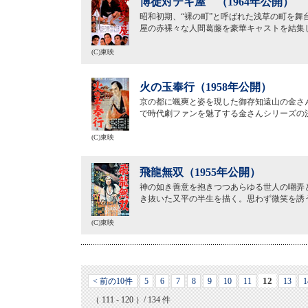
博徒対テキ屋 （1964年公開）
昭和初期、“裸の町”と呼ばれた浅草の町を
屋の赤裸々な人間葛藤を豪華キャストを結集
(C)東映
火の玉奉行（1958年公開）
京の都に颯爽と姿を現した御存知遠山の金さ
で時代劇ファンを魅了する金さんシリーズの
(C)東映
飛龍無双（1955年公開）
神の如き善意を抱きつつあらゆる世人の嘲弄
き抜いた又平の半生を描く。思わず微笑を誘
(C)東映
12
< 前の10件
5
6
7
8
9
10
11
13
1
（ 111 - 120 ）/ 134 件