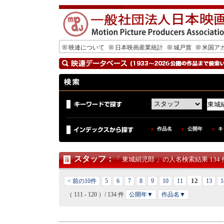
映連について
日本映画産業統計
城戸賞
米国ア
作品名
公開年
キ
スタッフ
：
「 東城絹児郎 」の人名検索結果 134 
12
< 前の10件
5
6
7
8
9
10
11
13
1
（ 111 - 120 ）/ 134 件
公開年▼
作品名▼