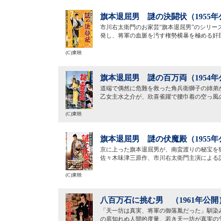
旗本退屈男 謎の決闘状（1955年
市川右太衛門のお家芸“旗本退屈男”のシリー
発し、将軍の血脈を汚す権勢横暴を極める奸
(C)東映
旗本退屈男 謎の百万両（1954年
道端で偶然に危難を救った角兵衛獅子の姉弟
乙女主水之介が、欣喜雀躍で腰巾着の空っ風
(C)東映
旗本退屈男 謎の伏魔殿（1955年
京に上った旗本退屈男が、南蛮渡りの秘宝を
佐々木味津三原作、市川右太衛門主演による
(C)東映
八百万石に挑む男 （1961年公開
「天一坊は真実、将軍の御落胤だった」馴染
の底知れぬ人間的度量、若き天一坊が真実の