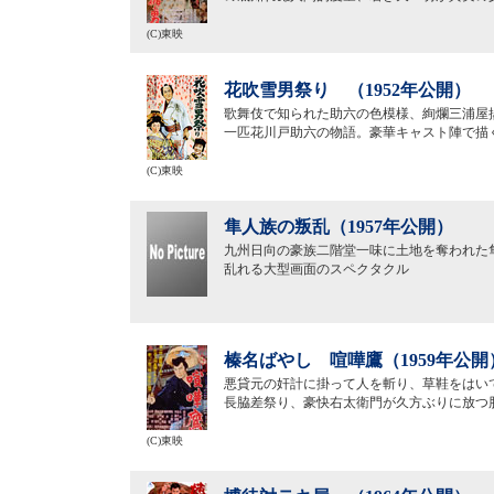
(C)東映
花吹雪男祭り （1952年公開）
歌舞伎で知られた助六の色模様、絢爛三浦屋
一匹花川戸助六の物語。豪華キャスト陣で描
(C)東映
隼人族の叛乱（1957年公開）
九州日向の豪族二階堂一味に土地を奪われた
乱れる大型画面のスペクタクル
榛名ばやし 喧嘩鷹（1959年公開
悪貸元の奸計に掛って人を斬り、草鞋をはい
長脇差祭り、豪快右太衛門が久方ぶりに放つ
(C)東映