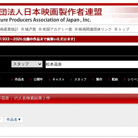
画産業統計
城戸賞
米国アカデミー賞
映画関連団体リンク
トップ
作品名
公開年
キャスト
スタッフ
製作
配給
シリー
本花奈 」の人名検索結果 2 件
▼
作品名▼