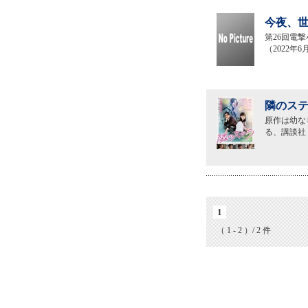
今夜、世
第26回電
（2022
隣のステ
原作は幼な
る、講談社
1
（ 1 - 2 ）/ 2 件