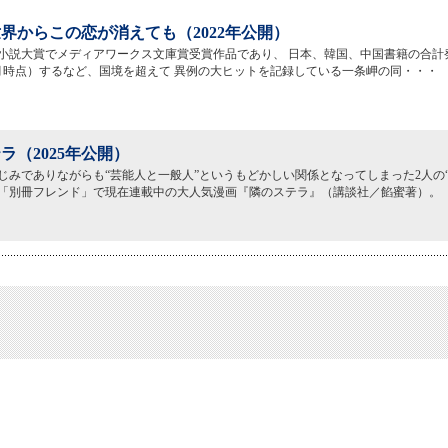
界からこの恋が消えても（2022年公開）
撃小説大賞でメディアワークス文庫賞受賞作品であり、 日本、韓国、中国書籍の合計発
年6月時点）するなど、国境を超えて 異例の大ヒットを記録している一条岬の同・・・
ラ（2025年公開）
じみでありながらも“芸能人と一般人”というもどかしい関係となってしまった2人の
「別冊フレンド」で現在連載中の大人気漫画『隣のステラ』（講談社／餡蜜著）。 