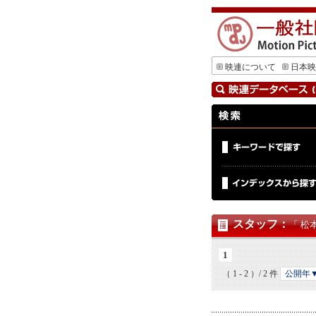
映連について
日本映
スタッフ
：
「 松
1
（ 1 - 2 ）/ 2 件
公開年