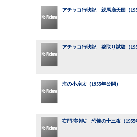
アチャコ行状記 親馬鹿天国（19
アチャコ行状記 嫁取り試験（19
海の小扇太（1955年公開）
右門捕物帖 恐怖の十三夜（195