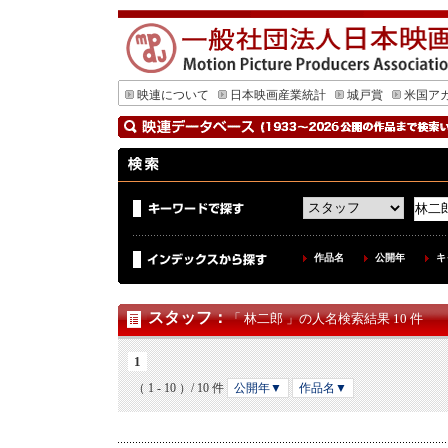
映連について
日本映画産業統計
城戸賞
米国ア
作品名
公開年
キ
スタッフ
：
「 林二郎 」の人名検索結果 10 件
1
（ 1 - 10 ）/ 10 件
公開年▼
作品名▼