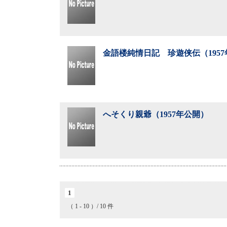
金語楼純情日記 珍遊侠伝（195
へそくり親爺（1957年公開）
1
（ 1 - 10 ）/ 10 件