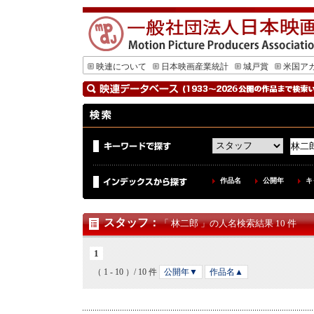
映連について
日本映画産業統計
城戸賞
米国ア
作品名
公開年
キ
スタッフ
：
「 林二郎 」の人名検索結果 10 件
1
（ 1 - 10 ）/ 10 件
公開年▼
作品名▲