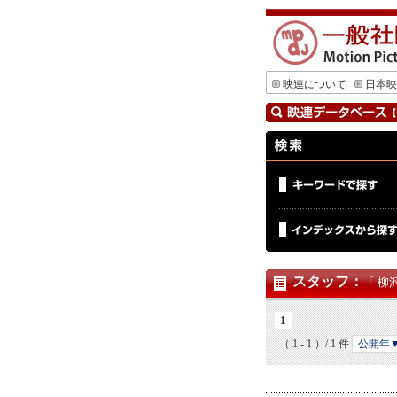
映連について
日本映
スタッフ
：
「 柳
1
（ 1 - 1 ）/ 1 件
公開年