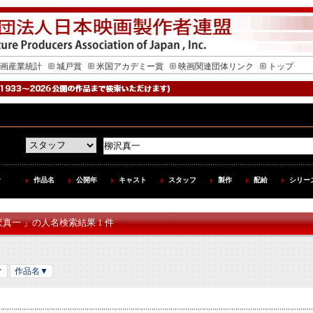
画産業統計
城戸賞
米国アカデミー賞
映画関連団体リンク
トップ
作品名
公開年
キャスト
スタッフ
製作
配給
シリー
沢真一 」の人名検索結果 1 件
▼
作品名▼