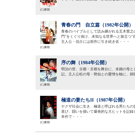
(C)東映
青春の門 自立篇（1982年公開）
青春のバイブルとして読み継がれる五木寛之
門”をくぐり抜け、未知なる世界へと旅立つ“
主人公・信介には前作に引き続き佐・・・
(C)東映
序の舞（1984年公開）
明治の世、古都・京都を舞台に、未婚の母と
記。主人公松の母・勢似との愛憎を軸に、師
(C)東映
極道の妻たちII（1987年公開）
ヤクザ社会に生き、極道と呼ばれる男たちの
喜び、闘いを描いて爆発的な大ヒットを記録
本作で・・・
(C)東映