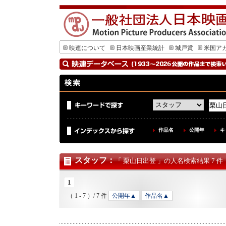
映連について
日本映画産業統計
城戸賞
米国ア
作品名
公開年
キ
スタッフ
：
「 栗山日出登 」の人名検索結果 7 件
1
（ 1 - 7 ）/ 7 件
公開年▲
作品名▲