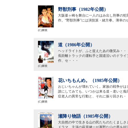
野獣刑事（1982年公開）
大阪釜ヶ崎を舞台に一人のはみ出し刑事の犯
作。“野獣刑事”には演技派・緒方拳。薄幸
(C)東映
道（1986年公開）
ヘッドライトが、ふと捉えたあの微笑み・・
長距離トラックの運転手と国道沿いのドライ
作、セ・・・
(C)東映
花いちもんめ。（1985年公開）
おじいちゃんが壊れていく。家族の戦争がは
誰にしてみても、いつかは来る道－老いと痴
症老人の異常な行動と、それに振り回され・
(C)東映
瀬降り物語（1985年公開）
大自然の中で生きる山の民たちのたくましさ
ドラマ。主演の萩原健一が寡黙な山の男を好