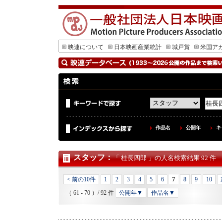
映連について
日本映画産業統計
城戸賞
米国ア
作品名
公開年
キ
スタッフ
：
「 桂長四郎 」の人名検索結果 92 件
7
< 前の10件
1
2
3
4
5
6
8
9
10
（ 61 - 70 ）/ 92 件
公開年▼
作品名▼