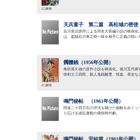
(C)東映
天兵童子 第二篇 高松城の密使（
吉川英治原作による同名大長編小説の映画化
は、盗賊石川車之助一味を相手に正義の戦い
髑髏銭（1956年公開）
角田喜久雄の原作小説を映画化。徳川五代将
快剣士三四郎、殺人鬼銭酸漿、怪盗、美女な
(C)東映
鳴門秘帖 （1961年公開）
阿波二十四万石の浮沈を賭けた秘帖をめぐっ
り広げる波乱激動の痛快時代劇。
鳴門秘帖 完結篇（1961年公開）