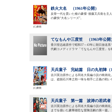
鉄火大名 （1961年公開）
反骨一代を貫いた槍の豪傑･後藤又兵衛を主
の豪快“大名シリーズ”。
(C)東映
てなもんや三度笠 （1963年公開
香川登志緒原作で昭和37～43年に朝日放送系
代劇コメディドラマ「てなもんや三度笠」を映
天兵童子 完結篇 日の丸初陣（1
吉川英治原作による同名大長編小説の映画化
は、盗賊石川車之助一味を相手に正義の戦い
(C)東映
天兵童子 第一篇 波涛の若武者（
吉川英治原作による同名大長編小説の映画化
までを描いた豪華雄壮な冒険活劇の第一篇