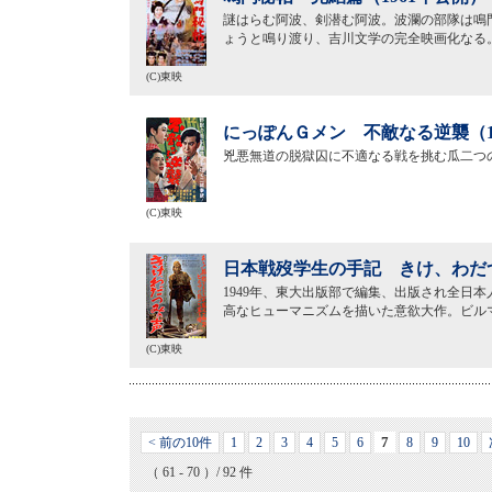
謎はらむ阿波、剣潜む阿波。波瀾の部隊は鳴
ょうと鳴り渡り、吉川文学の完全映画化なる
(C)東映
にっぽんＧメン 不敵なる逆襲（1
兇悪無道の脱獄囚に不適なる戦を挑む瓜二つ
(C)東映
日本戦歿学生の手記 きけ、わだつ
1949年、東大出版部で編集、出版され全日
高なヒューマニズムを描いた意欲大作。ビル
(C)東映
7
< 前の10件
1
2
3
4
5
6
8
9
10
（ 61 - 70 ）/ 92 件