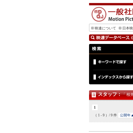
映連について
日本映
スタッフ
：
「 桜
1
（ 1 - 9 ）/ 9 件
公開年