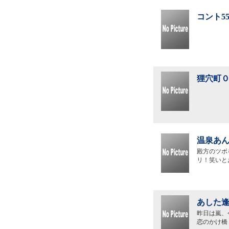
コント5
狸穴町０
温泉あん
殿方のツボ
リ！笑いと
あした逢
昨日は嵐、
恋のかけ橋