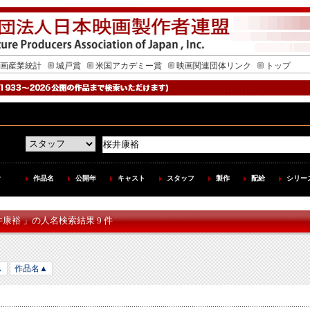
画産業統計
城戸賞
米国アカデミー賞
映画関連団体リンク
トップ
作品名
公開年
キャスト
スタッフ
製作
配給
シリー
井康裕 」の人名検索結果 9 件
▲
作品名▲