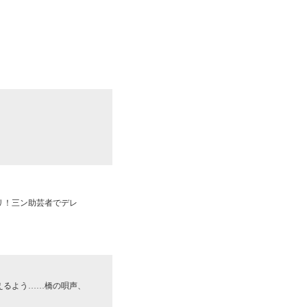
リ！三ン助芸者でデレ
えるよう……橋の唄声、