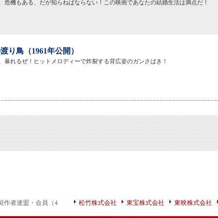
、危機もある、だが知らねばならない！この映画であなたの結婚生活は満点だ！
渡り鳥（1961年公開）
、暴れるぜ！ヒットメロディーで炸裂する背広姿のガンさばき！
製作者連盟・会員（4
松竹株式会社
東宝株式会社
東映株式会社