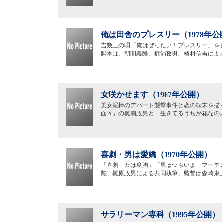
俺は田舎のプレスリー（1978年公
吉幾三の唄「俺はぜったい！プレスリー」を
脚本は、朝間義隆、梶浦政男、植村信吉によ
女咲かせます（1987年公開）
美女泥棒のデパート襲撃事件と恋の転末を描
面々」の梶浦政男と「生きてるうちが花なの
喜劇・男は愛嬌（1970年公開）
「喜劇 女は度胸」「男はつらいよ フーテ
勲、梶原政男による共同執筆、監督は森崎東
サラリーマン専科（1995年公開）