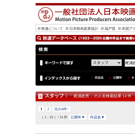
映連について
日本映画産業統計
城戸賞
米国ア
作品名
公開年
キ
スタッフ
：
「 梶浦政男 」の人名検索結果 14 件
1
2
次の4件>
（ 1 - 10 ）/ 14 件
公開年▼
作品名▼