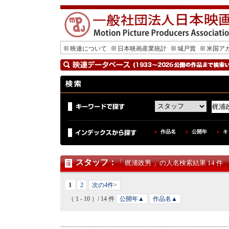
映連について
日本映画産業統計
城戸賞
米国ア
作品名
公開年
キ
スタッフ
：
「 梶浦政男 」の人名検索結果 14 件
1
2
次の4件>
（ 1 - 10 ）/ 14 件
公開年▲
作品名▲