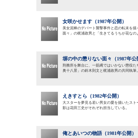
女咲かせます（1987年公開）
美女泥棒のデパート襲撃事件と恋の転末を描
面々」の梶浦政男と「生きてるうちが花なの
塀の中の懲りない面々（1987年公
刑務所を舞台に、一筋縄ではいかない懲役た
奥十八景」の鈴木則文と梶浦政男の共同執筆
えきすとら（1982年公開）
大スターを夢見る若い男女の愛を描いたスト
影は花田三史がそれぞれ担当している。
俺とあいつの物語（1981年公開）