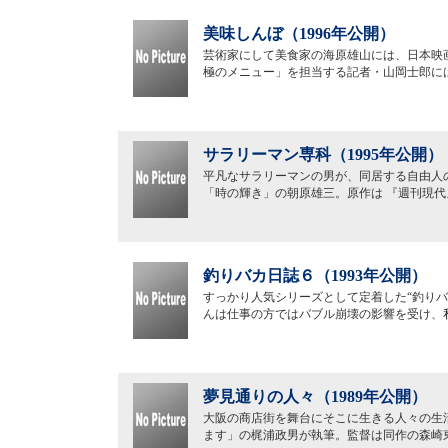
美味しんぼ（1996年公開）
芸術家にして美食家の海原雄山には、日本映
極のメニュー」を担当する記者・山岡士郎に
サラリーマン専科（1995年公開）
平凡なサラリーマンの男が、同居する自由人
「時の輝き」の朝原雄三。原作は 『週刊現
釣りバカ日誌６（1993年公開）
すっかり人気シリーズとして定着した“釣り
んは仕事の方ではバブル崩壊の影響を受け、
夢見通りの人々（1989年公開）
大阪の商店街を舞台にそこに生きる人々の生
ます」の梶浦政男が執筆。監督は同作の森崎