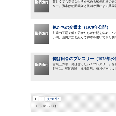
貧しくても幸福な生活を求める郵便配達の夫
リー。脚本は朝間義隆と梶浦政男による共同
俺たちの交響楽（1979年公開）
川崎の工場で働く若者たちが仲間を集めてベ
い間、山田洋次と組んで脚本を書いてきた朝
俺は田舎のプレスリー（1978年公
吉幾三の唄「俺はぜったい！プレスリー」を
脚本は、朝間義隆、梶浦政男、植村信吉によ
1
2
次の4件>
（ 1 - 10 ）/ 14 件