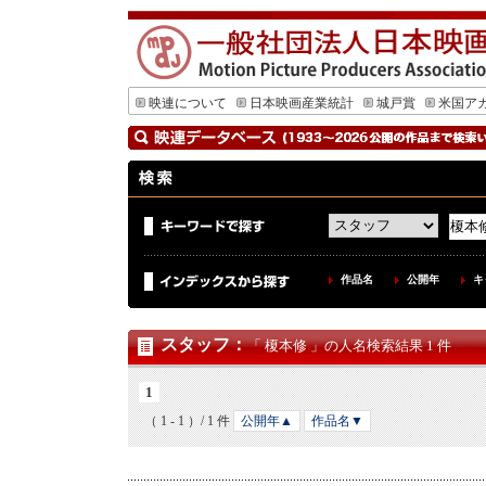
映連について
日本映画産業統計
城戸賞
米国ア
作品名
公開年
キ
スタッフ
：
「 榎本修 」の人名検索結果 1 件
1
（ 1 - 1 ）/ 1 件
公開年▲
作品名▼