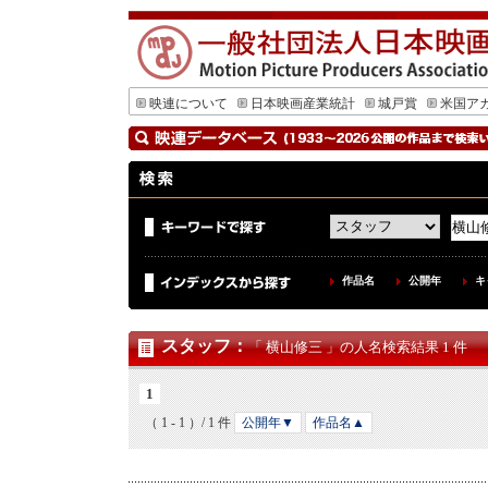
映連について
日本映画産業統計
城戸賞
米国ア
作品名
公開年
キ
スタッフ
：
「 横山修三 」の人名検索結果 1 件
1
（ 1 - 1 ）/ 1 件
公開年▼
作品名▲