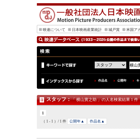
映連について
日本映画産業統計
城戸賞
米国ア
作品名
公開年
キ
スタッフ
：
「 横山實之助 」の人名検索結果 1 件
1
（ 1 - 1 ）/ 1 件
公開年▲
作品名▲